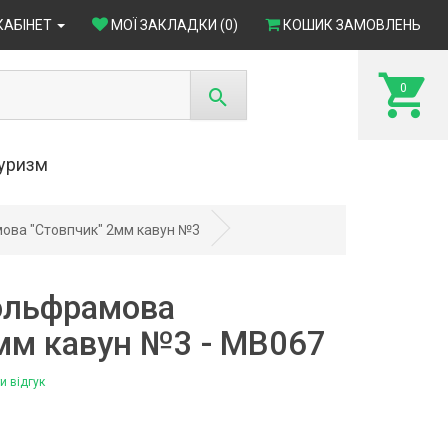
КАБІНЕТ
МОЇ ЗАКЛАДКИ (0)
КОШИК ЗАМОВЛЕНЬ
0
туризм
ва "Стовпчик" 2мм кавун №3
ольфрамова
мм кавун №3 - МВ067
и відгук