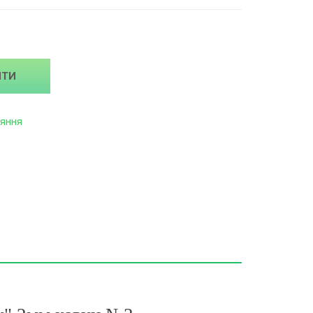
ИТИ
яння