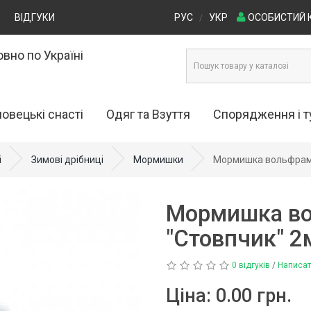
ВІДГУКИ
РУС
УКР
ОСОБИСТИЙ 
/
вно по Україні
овецькі снасті
Одяг та Взуття
Спорядження і 
анки (0)
Одяг для риболовлі та полювання
Крісла та стільці (4)
і
Зимові дрібниці
Мормишки
Мормишка вольфрамо
(29)
ння (0)
Намети (27)
Взуття для риболовлі та
Мормишка в
полювання (53)
70)
Рюкзаки (7)
"Стовпчик" 2
)
Столи туристичні (4)
0 відгуків
/
Написат
и (20)
Човни (16)
Ціна:
0.00 грн.
я (69)