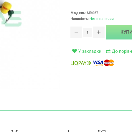
ивки (0)
Модель:
МВ067
Наявність:
Нет в наличии
ітки (99)
КУП
і (126)
У закладки
До порівн