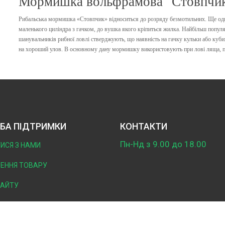
Мормишка вольфрамова "Стовпчик
Рибальська
мормишка
«Стовпчик» відноситься до розряду безмотильн
их
. Ще од
маленького циліндра з гачком, до вушка якого кріпиться
жилка
. Найбільш популя
шанувальників рибної ловлі стверджують, що наявність на гачку кульки або куби
на хороший улов. В основному дану мормишку використовують при лові ляща, п
БА ПІДТРИМКИ
КОНТАКТИ
Пн-Нд з 9.00 до 18.00
ТИСЯ З НАМИ
ЕННЯ ТОВАРУ
САЙТУ