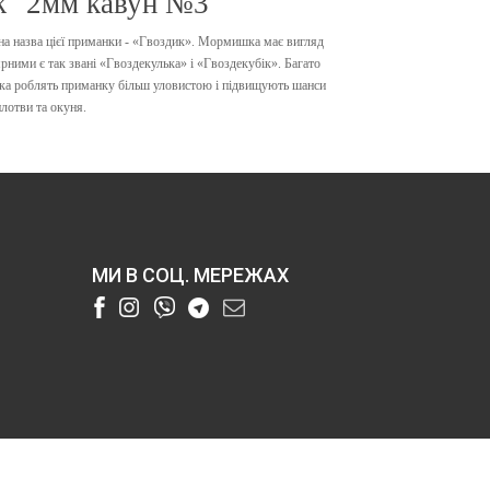
" 2мм кавун №3
на назва цієї приманки - «Гвоздик».
Мормишка
має вигляд
рними є так звані «Гвозде
кулька
» і «Гвоздекубік». Багато
к
а
роблять приманку більш уловистою і підвищують шанси
лотви та окуня.
МИ В СОЦ. МЕРЕЖАХ