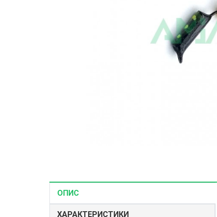
Корми і Наж
Риболовні с
Зимові снаст
ОПИС
ХАРАКТЕРИСТИКИ