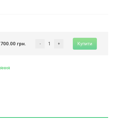
 700.00 грн.
яння