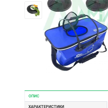
Корми і Наж
Риболовні с
Зимові снаст
ОПИС
ХАРАКТЕРИСТИКИ