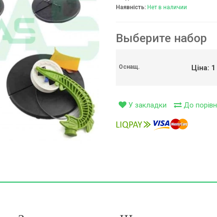
Наявність:
Нет в наличии
ивки (0)
Выберите набор
ітки (99)
і (126)
Ціна: 1
Оснащ.
У закладки
До порівн