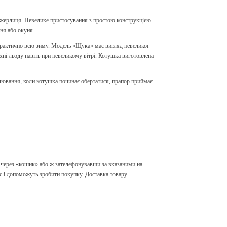
 жерлиця. Невелике пристосування з простою конструкцією
ня або окуня.
практично всю зиму. Модель «Щука» має вигляд невеликої
ні льоду навіть при невеликому вітрі. Котушка виготовлена ​​
 клювання, коли котушка починає обертатися, прапор приймає
ерез «кошик» або ж зателефонувавши за вказаними на
с і допоможуть зробити покупку. Доставка товару