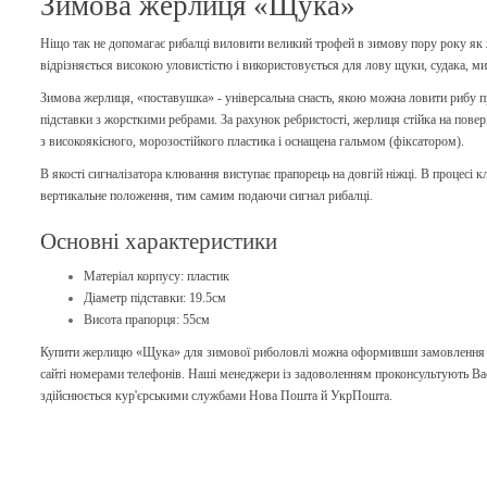
Зимова жерлиця «Щука»
Ніщо так не допомагає рибалці виловити великий трофей в зимову пору року як
відрізняється високою уловистістю і використовується для лову щуки, судака, ми
Зимова жерлиця, «поставушка» - універсальна снасть, якою можна ловити рибу 
підставки з жорсткими ребрами. За рахунок ребристості, жерлиця стійка на поверх
з високоякісного, морозостійкого пластика і оснащена гальмом (фіксатором).
В якості сигналізатора клювання виступає прапорець на довгій ніжці. В процесі
вертикальне положення, тим самим подаючи сигнал рибалці.
Основні характеристики
Матеріал корпусу: пластик
Діаметр підставки: 19.5см
Висота прапорця: 55см
Купити жерлицю «Щука» для зимової риболовлі можна оформивши замовлення ч
сайті номерами телефонів. Наші менеджери із задоволенням проконсультують Ва
здійснюється кур'єрськими службами Нова Пошта
й УкрПошта.