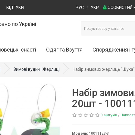
ВІДГУКИ
РУС
УКР
ОСОБИСТИЙ 
/
вно по Україні
овецькі снасті
Одяг та Взуття
Спорядження і 
анки (0)
Одяг для риболовлі та полювання
Крісла та стільці (4)
і
Зимові вудки | Жерлиці
Набір зимових жерлиць "Щука"
(29)
ння (0)
Намети (27)
Взуття для риболовлі та
Набір зимови
полювання (53)
70)
Рюкзаки (7)
20шт - 10011
)
Столи туристичні (4)
0 відгуків
/
Написат
и (20)
Човни (16)
Модель:
10011123-3
я (69)