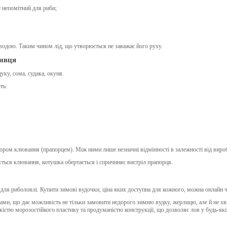
е непомітний для риби;
водою. Таким чином лід, що утворюється не заважає його руху.
живця
ку, сома, судака, окуня.
ть:
ором клювання (прапорцем). Між ними лише незначні відмінності в залежності від вироб
ться клювання, котушка обертається і спричиняє вистріл прапорця.
я риболовлі. Купити зимові вудочки, ціна яких доступна для кожного, можна онлайн ч
ми, що дає можливість не тільки замовити недорого зимню вудку, жерлицю, але й не х
кістю морозостійкого пластику та продуманістю конструкції, що дозволяє лов у будь-які