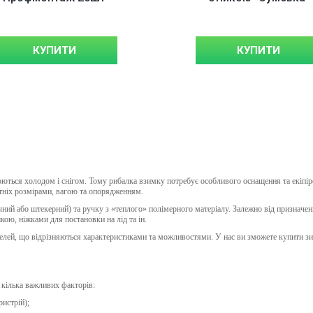
КУПИТИ
КУПИТИ
нюються холодом і снігом. Тому рибалка взимку потребує особливого оснащення та екіп
літніх розмірами, вагою та опорядженням.
ічний або штекерний) та ручку з «теплого» полімерного матеріалу. Залежно від призначе
ою, ніжками для постановки на лід та ін.
лей, що відрізняються характеристиками та можливостями. У нас ви зможете купити зи
 кілька важливих факторів:
истрій);