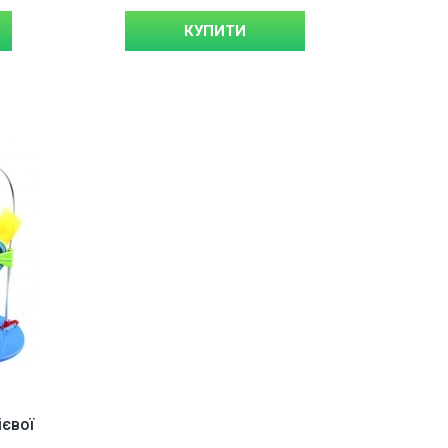
КУПИТИ
ієвої