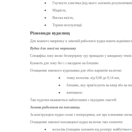
●
Гнучкість хлистика (від нього залежить результативні
●
Міцність;
●
Висока якість;
●
Термін експлуатації.
Різновиди вудилищ
Для кожного напрямку в зимовій риболовлі вудки мають відмінност
Вудки для ловлі на мормишку
Специфіка лову являє безперервну гру принадою ​​у швидкому темпі
Бувають для лову без і з насадкою на блешню.
Оснащення зимового вудильника для обох варіантів включає:
●
тонку волосінь: від 0,06 до 0,14 мм;
●
блешню, яку прив'язують на кінці або на по
●
вантажило.
Такі вудочки вважаються найлегшими з підлідних снастей.
Зимова риболовля на поплавець.
За конструкцією вудки схожі з попередніми, але про клювання сигна
Оснащення зимової поплавцевої вудки включає такі елементи:
●
волосінь (товщина залежить від розміру майбутнього