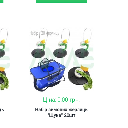
Ціна: 0.00 грн.
ць
Набір зимових жерлиць
"Щука" 20шт