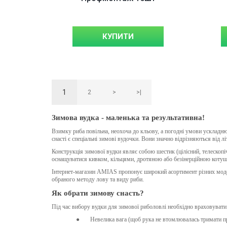
КУПИТИ
1
2
>
>|
Зимова вудка - маленька та результативна!
Взимку риба повільна, неохоча до кльову, а погодні умови усклад
снасті є спеціальні зимові вудочки. Вони значно відрізняються від 
Конструкція зимової вудки являє собою шестик (цілісний, телескоп
оснащуватися кивком, кільцями, дротяною або безінерційною котушк
Інтернет-магазин AMIAS пропонує широкий асортимент різних моде
обраного методу лову та виду риби.
Як обрати зимову снасть?
Під час вибору вудки для зимової риболовлі необхідно враховувати
●
Невелика вага (щоб рука не втомлювалась тримати пр