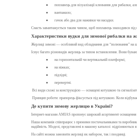
●
поплавець для візуалізації клювання для рибалки, ал
●
вантажило;
●
гачок або два для наживки чи насадки.
Снасть завантажується таким чином, щоб поплавець знаходився під 
Характеристики вудки для зимової рибалки на 
Жерлиці зимові — особливий вид обладнання для “полювання” на щу
Існує багато різновидів жерлиць за типом встановлення. Вони буваю
●
на горизонтальній чи вертикальній платформі;
●
на ніжках;
●
підлідні;
●
перевертні.
Всі види схожі за конструкцією — оснащені котушкою та сигналізат
Принцип роботи: прапорець фіксується під котушкою. Коли відбуває
Де купити зимову жерлицю в Україні?
Інтернет-магазин AMIAS пропонує широкий асортимент оснащення дл
Наша компанія співпрацює з прямими постачальниками та виробника
надійність. Моделі, представлені в нашому каталозі відрізняються я
На сайті можна замовити жерлиці як набором, так і поодинці.