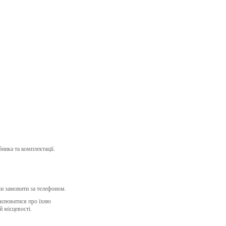
ника та комплектації.
и замовити за телефоном.
вилюватися про їхню
й місцевості.