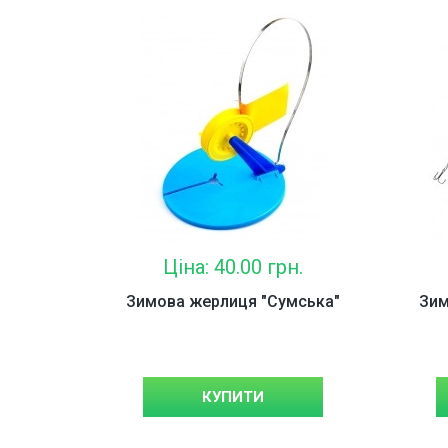
Корми і Наж
Риболовні с
Зимові снаст
Ціна: 40.00 грн.
Зимова жерлиця "Сумська"
Зим
КУПИТИ