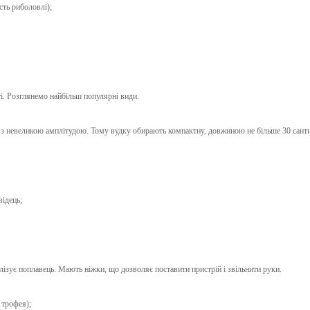
сть риболовлі);
і. Розглянемо найбільш популярні види.
 з невеликою амплітудою. Тому вудку обирають компактну, довжиною не більше 30 сант
відець;
лізує поплавець. Мають ніжки, що дозволяє поставити пристрій і звільнити руки.
 трофея);