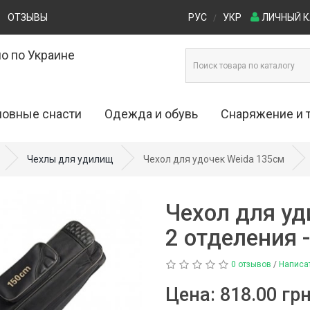
ОТЗЫВЫ
РУС
УКР
ЛИЧНЫЙ 
/
о по Украине
овные снасти
Одежда и обувь
Снаряжение и 
ые приманки (0)
Одежда для рыбалки и охоты (29)
Кресла и стулья (4)
Чехлы для удилищ
Чехол для удочек Weida 135см
0)
Обувь для рыбалки и охоты (53)
Лодки (16)
Чехол для уд
)
Палатки (27)
2 отделения 
)
Рюкзаки (7)
0 отзывов
/
Написа
ы (20)
Столы туристические (
Цена:
818.00 грн
 (69)