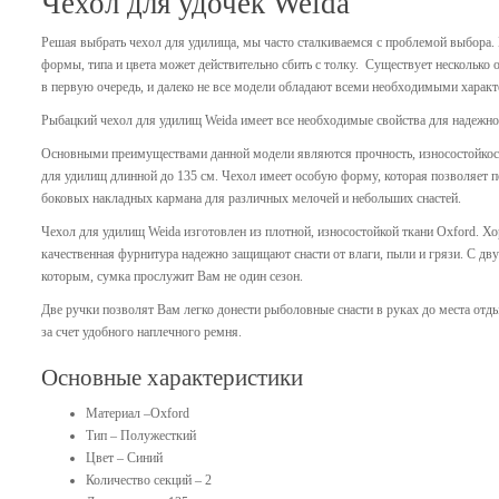
Чехол для удочек Weida
Решая выбрать чехол для удилища, мы часто сталкиваемся с проблемой выбора
формы, типа и цвета может действительно сбить с толку. Существует несколько 
в первую очередь, и далеко не все модели обладают всеми необходимыми характ
Рыбацкий чехол для удилищ
Weida
имеет все необходимые свойства для надежног
Основными преимуществами данной модели являются прочность, износостойкость
для удилищ длинной до 135 см. Чехол имеет особую форму, которая позволяет п
боковых накладных кармана для различных мелочей и небольших снастей.
Чехол для удилищ
Weida
изготовлен из плотной, износостойкой ткани
Oxford
. Х
качественная фурнитура надежно защищают снасти от влаги, пыли и грязи. С д
которым, сумка прослужит Вам не один сезон.
Две ручки позволят Вам легко донести рыболовные снасти в руках до места отды
за счет удобного наплечного ремня.
Основные характеристики
Материал –
Oxford
Тип – Полужесткий
Цвет – Синий
Количество секций – 2