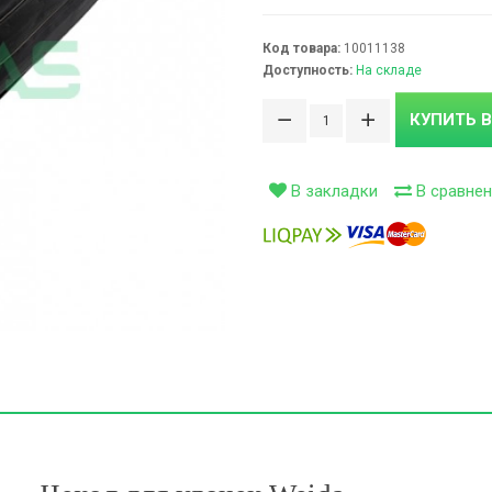
ивки (0)
Код товара:
10011138
Доступность:
На складе
сети (99)
КУПИТЬ В
ти (126)
В закладки
В сравнен