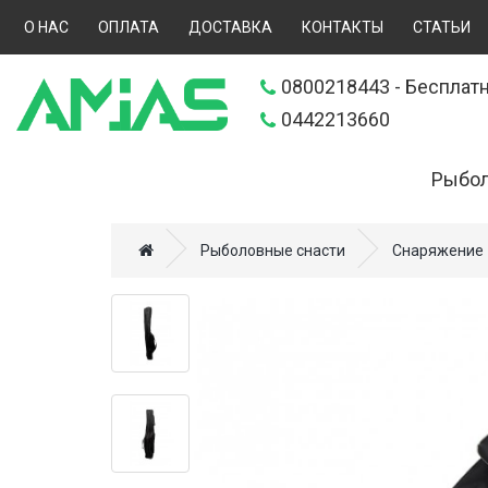
О НАС
ОПЛАТА
ДОСТАВКА
КОНТАКТЫ
СТАТЬИ
0800218443
- Бесплатн
0442213660
Рыбол
Искусственн
Рыболовные снасти
Снаряжение
Прикормки (
Удилища (70
Катушки (57
Леска, шнур
Снаряжение