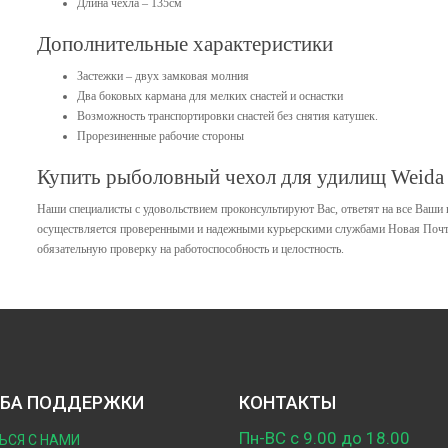
Длина чехла – 135см
Дополнительные характеристики
Застежки – двух замковая молния
Два боковых кармана для мелких снастей и оснастки
Возможность транспортировки снастей без снятия катушек.
Прорезиненные рабочие стороны
Купить рыболовный чехол для удилищ Weida
Наши специалисты с удовольствием проконсультируют Вас, ответят на все Ваши 
осуществляется проверенными и надежными курьерскими службами Новая Поч
обязательную проверку на работоспособность и целостность.
БА ПОДДЕРЖКИ
КОНТАКТЫ
Пн-ВС с 9.00 до 18.00
ЬСЯ С НАМИ