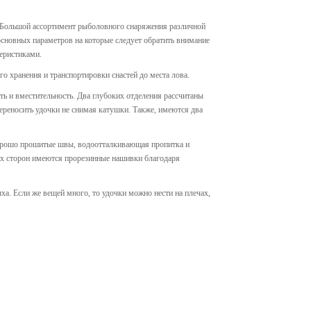
. Большой ассортимент рыболовного снаряжения различной
основных параметров на которые следует обратить внимание
еристиками.
о хранения и транспортировки снастей до места лова.
 и вместительность. Два глубоких отделения рассчитаны
ереносить удочки не снимая катушки. Также, имеются два
орошо прошитые швы, водоотталкивающая пропитка и
вух сторон имеются прорезинные нашивки благодаря
ха. Если же вещей много, то удочки можно нести на плечах,