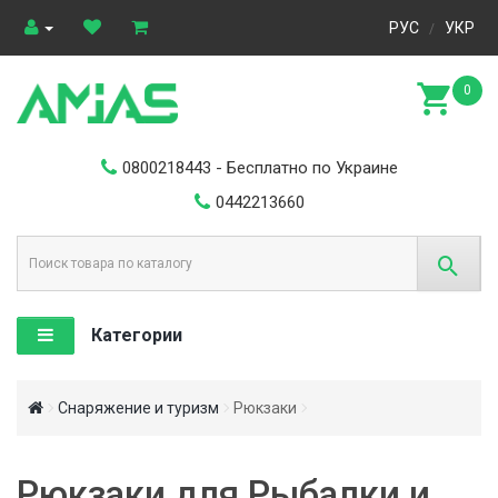
РУС
УКР
/
0
0800218443
- Бесплатно по Украине
0442213660
Категории
Снаряжение и туризм
Рюкзаки
Рюкзаки для Рыбалки и