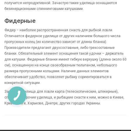
получится непродуктивной. Зачастую такие удилища оснащаются
безинерционными спиннинговыми катушками.
Фидерные
Фидер – наиболее распространенная снасть для рыбной ловли.
Отличается фидерное удилище от других наличием большого числа
пропускных колец (их количество зависит от длины бланка).
Производители предлагают двухсоставные, либо трехсоставные
бланки. Обязательный элемент оснащения такой удочки – держатель
для катушки. Фидерные бланки имеют гибкую верхушку (длина около 60
см), оснащенную на конце своеобразным тюльпаном, небольшого
размера пропускными кольцами. Наличие данных элементов
обеспечивает удобство, позволяет рыбаку сориентироваться в
конкретной ситуации.
Заказать удилища для ловли карпа (телескопические, штекерные),
спиннинги, прочие удилища, и рыбацкие снасти к ним, можно в Киеве,
Кривом Роге, Харькове, Днепре, других городах Украины.