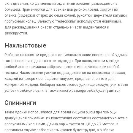
складывания, когда меньший отдельный элемент размещается в
большем. Применяются для всех видов рыбной ловли, состоят из
бланка (содержит от трех до семи колен), рукоятки, держателя катушки,
пропускных колец. Зачастую “телескопы” используются новичками.
Для раскладывания снасти отдельные части выдвигаются и
фиксируются.
Нахлыстовые
Рыбалка нахлыстом предполагает использование специальной удочки,
так как спиннинг для этого не подходит. При нахлыстовом методе
рыбной ловли приманка забрасывается с использованием особой
техники. Нахлыстовые удочки подразделяются на несколько классов,
каждый из которых оснащается шнуром, предназначенным для
конкретной модели. Выбирая нахлыстовое удилище следует учитывать
условия рыбной ловли, а также какого размера рыба будет удиться.
Спиннинги
Такие удочки используются для ловли хищной рыбы при помощи
движущейся приманки. Их конструкция состоит из составного хлыста с
пропускными кольцами. Длина варьируется от 1,6 до 2,7 метров, в
противном случае забрасывать крючок будет трудно, а рыбалка