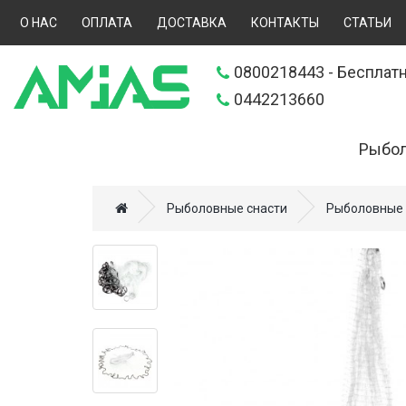
О НАС
ОПЛАТА
ДОСТАВКА
КОНТАКТЫ
СТАТЬИ
0800218443
- Бесплатн
0442213660
Рыбол
Искусственн
Рыболовные снасти
Рыболовные 
Прикормки (
Удилища (70
Катушки (57
Леска, шнур
Снаряжение