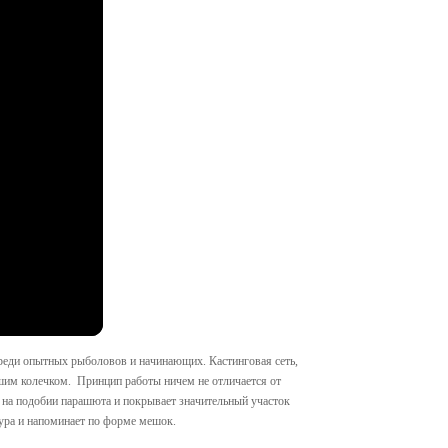
реди опытных рыболовов и начинающих. Кастинговая сеть,
ьшим колечком. Принцип работы ничем не отличается от
я на подобии парашюта и покрывает значительный участок
ура и напоминает по форме мешок.