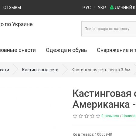
ОТЗЫВЫ
РУС
УКР
ЛИЧНЫЙ 
/
о по Украине
овные снасти
Одежда и обувь
Снаряжение и 
ые приманки (0)
Одежда для рыбалки и охоты (29)
Кресла и стулья (4)
сети
Кастинговые сети
Кастинговая сеть леска 3-6м
0)
Обувь для рыбалки и охоты (53)
Лодки (16)
Кастинговая 
)
Палатки (27)
Американка 
)
Рюкзаки (7)
0 отзывов
/
Написа
ы (20)
Столы туристические (
Код товара:
10000948
 (69)