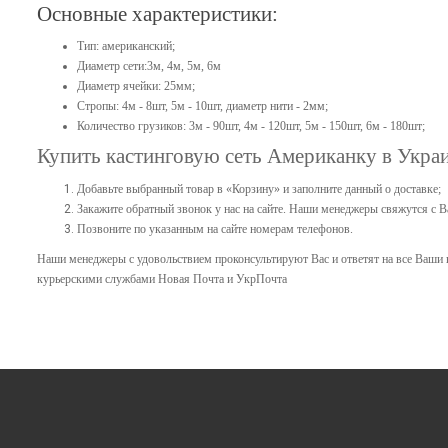
Основные характеристики:
Тип: американский;
Диаметр сети:3м, 4м, 5м, 6м
Диаметр ячейки: 25мм;
Стропы: 4м - 8шт, 5м - 10шт, диаметр нити - 2мм;
Количество грузиков: 3м - 90шт, 4м - 120шт, 5м - 150шт, 6м - 180шт;
Купить кастинговую сеть Американку
в Украи
Добавьте выбранный товар в «Корзину» и заполните данный о доставке;
Закажите обратный звонок у нас на сайте. Наши менеджеры свяжутся с В
Позвоните по указанным на сайте номерам телефонов.
Наши менеджеры с удовольствием проконсультируют Вас и ответят на все Ваши
курьерскими службами Новая Почта и УкрПочта