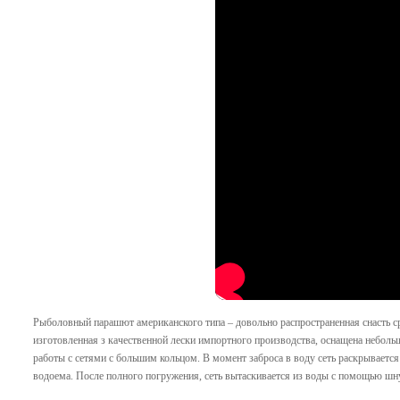
Рыболовный парашют американского типа – довольно распространенная снасть с
изготовленная з качественной лески импортного производства, оснащена небол
работы с сетями с большим кольцом. В момент заброса в воду сеть раскрываетс
водоема. После полного погружения, сеть вытаскивается из воды с помощью шн