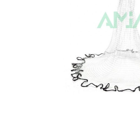
Корма и наж
Рыболовные 
Зимние снас