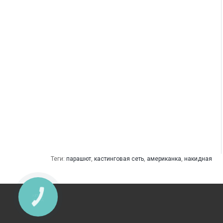
Теги:
парашют
,
кастинговая сеть
,
американка
,
накидная
КНОПКА
ЗВ'ЯЗКУ