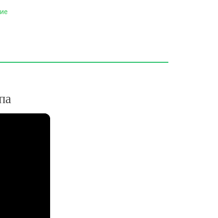
ие
па