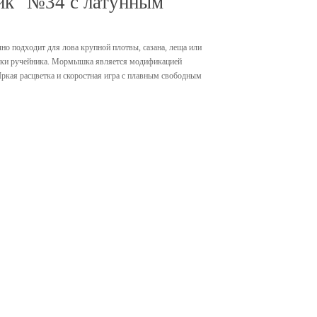
к" №34 с латунным
 подходит для лова крупной плотвы, сазана, леща или
инки ручейника. Мормышка является модификацией
Яркая расцветка и скоростная игра с плавным свободным