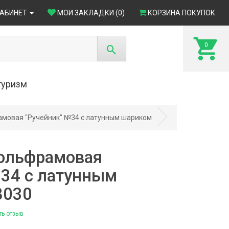
КАБИНЕТ
МОИ ЗАКЛАДКИ (0)
КОРЗИНА ПОКУПОК
0
туризм
мовая "Ручейник" №34 с латунным шариком
ольфрамовая
№34 с латунным
В030
4)
ть отзыв