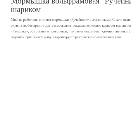
Мормышка вольфрамовая "Ручейни
шариком
Многие рыболовы считают мормышки «Ручейники» всесезонными. Снасть отлично
окуня в любое время года. Безмотыльная насадка полностью копирует вид лич
«Гвоздика», обмотанного проволокой, что очень напоминает «домик» личинки. 
падением привлекают рыбу и гарантирует практически моментальный улов.