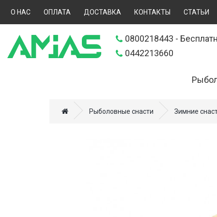
О НАС
ОПЛАТА
ДОСТАВКА
КОНТАКТЫ
СТАТЬИ
0800218443
- Бесплатн
0442213660
Рыбол
Искусственн
Рыболовные снасти
Зимние снас
Прикормки (
Удилища (70
Катушки (57
Леска, шнур
Снаряжение