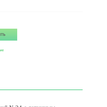
ИТЬ
ие