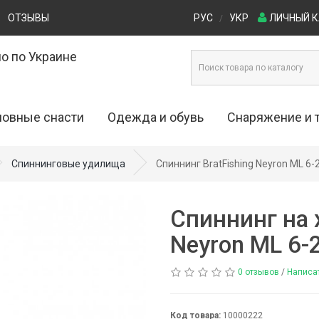
ОТЗЫВЫ
РУС
УКР
ЛИЧНЫЙ 
/
о по Украине
овные снасти
Одежда и обувь
Снаряжение и 
ые приманки (0)
Одежда для рыбалки и охоты (29)
Кресла и стулья (4)
Спиннинговые удилища
Спиннинг BratFishing Neyron ML 6-
0)
Обувь для рыбалки и охоты (53)
Лодки (16)
Спиннинг на 
)
Палатки (27)
Neyron ML 6-
)
Рюкзаки (7)
0 отзывов
/
Написа
ы (20)
Столы туристические (
Код товара:
10000222
 (69)