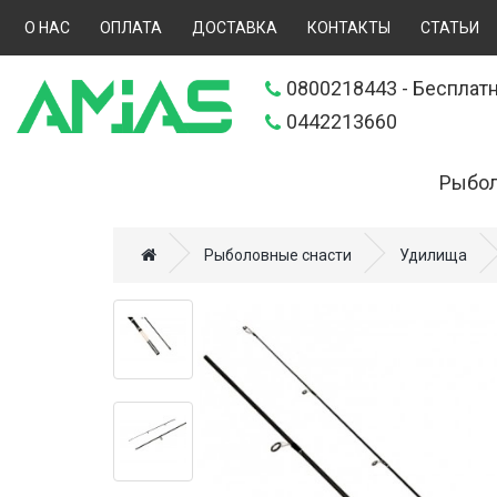
О НАС
ОПЛАТА
ДОСТАВКА
КОНТАКТЫ
СТАТЬИ
0800218443
- Бесплатн
0442213660
Рыбол
Искусственн
Рыболовные снасти
Удилища
Прикормки (
Удилища (70
Катушки (57
Леска, шнур
Снаряжение