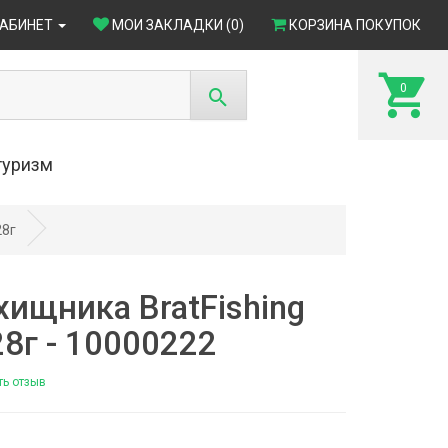
КАБИНЕТ
МОИ ЗАКЛАДКИ (0)
КОРЗИНА ПОКУПОК
0
туризм
28г
хищника BratFishing
28г - 10000222
ть отзыв
4)