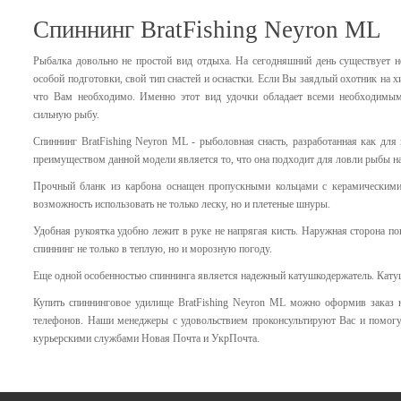
Спиннинг BratFishing Neyron ML
Рыбалка довольно не простой вид отдыха. На сегодняшний день существует н
особой подготовки, свой тип снастей и оснастки. Если Вы заядлый охотник на 
что Вам необходимо. Именно этот вид удочки обладает всеми необходимы
сильную рыбу.
Спиннинг BratFishing Neyron ML - рыболовная снасть, разработанная как дл
преимуществом данной модели является то, что она подходит для ловли рыбы 
Прочный бланк из карбона оснащен пропускными кольцами с керамическими
возможность использовать не только леску, но и плетеные шнуры.
Удобная рукоятка удобно лежит в руке не напрягая кисть. Наружная сторона п
спиннинг не только в теплую, но и морозную погоду.
Еще одной особенностью спиннинга является надежный катушкодержатель. Катуш
Купить спиннинговое удилище BratFishing Neyron ML можно оформив заказ н
телефонов. Наши менеджеры с удовольствием проконсультируют Вас и помогу
курьерскими службами Новая Почта и УкрПочта.