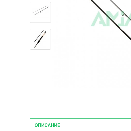
Корма и наж
Рыболовные 
Зимние снас
ОПИСАНИЕ