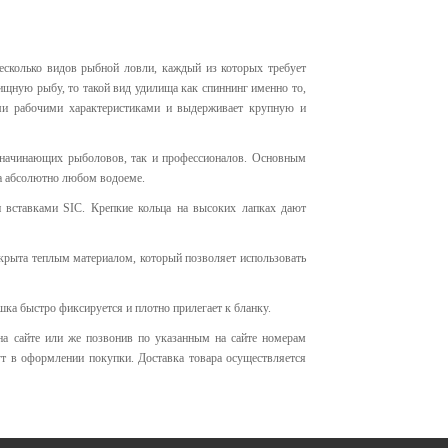
есколько видов рыбной ловли, каждый из которых требует
хищную рыбу, то такой вид удилища как спиннинг именно то,
ми рабочими характеристиками и выдерживает крупную и
я начинающих рыболовов, так и профессионалов. Основным
на абсолютно любом водоеме.
 вставками SIC. Крепкие кольца на высоких лапках дают
окрыта теплым материалом, который позволяет использовать
ка быстро фиксируется и плотно прилегает к бланку.
а сайте или же позвонив по указанным на сайте номерам
т в оформлении покупки. Доставка товара осуществляется