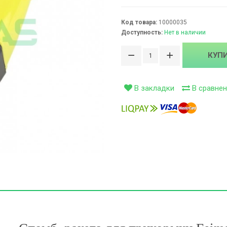
ивки (0)
Код товара:
10000035
Доступность:
Нет в наличии
сети (99)
КУП
ти (126)
В закладки
В сравнен