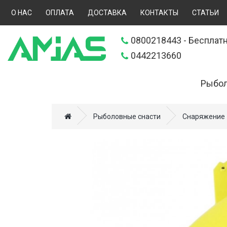
О НАС
ОПЛАТА
ДОСТАВКА
КОНТАКТЫ
СТАТЬИ
0800218443
- Бесплатн
0442213660
Рыбол
Искусственн
Рыболовные снасти
Снаряжение
Прикормки (
Удилища (70
Катушки (57
Леска, шнур
Снаряжение