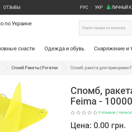
ОТЗЫВЫ
РУС
УКР
ЛИЧНЫЙ 
/
о по Украине
овные снасти
Одежда и обувь
Снаряжение и 
ые приманки (0)
Одежда для рыбалки и охоты (29)
Кресла и стулья (4)
Спомб Ракеты | Рогатки
Спомб, ракета для прикормки 
0)
Обувь для рыбалки и охоты (53)
Лодки (16)
Спомб, ракет
)
Палатки (27)
Feima - 1000
)
Рюкзаки (7)
0 отзывов
/
Написа
ы (20)
Столы туристические (
Цена:
0.00 грн.
 (69)