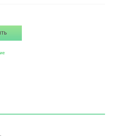
ИТЬ
ие