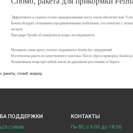
Спомб, ракета для прикормки Feim
Эффективное и главное точное прикармливание места ловли обеспечит вам "Спом
Бомба обладает отличными аэродинамичными свойствами, что помогает с легкост
желаете.
При ударе Spomb об поверхность воды, он открывается.
Механизм очень прост, потому открывается бомба без затруднений.
Изготовлена ракета из качественного пластика. После сброса прикорма, бомба вс
Незаменимая вещь при любой ловли на удаленном расстоянии от берега.
и
,
ракеты
,
спомб
,
маркер
БА ПОДДЕРЖКИ
КОНТАКТЫ
Пн-ВС с 9.00 до 18.00
ЬСЯ С НАМИ