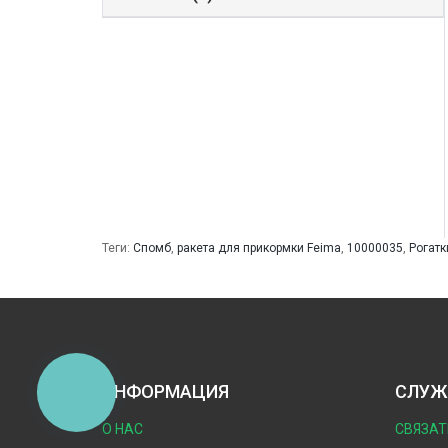
Теги:
Спомб
,
ракета для прикормки Feima
,
10000035
,
Рогатк
ИНФОРМАЦИЯ
СЛУЖ
КНОПКА
ЗВ'ЯЗКУ
О НАС
СВЯЗАТ