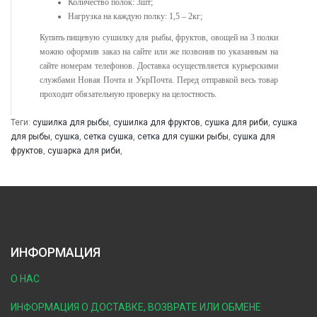
Количество полок: 3шт;
Нагрузка на каждую полку: 1,5 – 2кг;
Купить пищевую сушилку для рыбы, фруктов, овощей на 3 полки
можно оформив заказ на сайте или же позвонив по указанным на
сайте номерам телефонов. Доставка осуществляется курьерскими
службами Новая Почта
и УкрПочта.
Перед отправкой весь товар
проходит обязательную проверку на целостность.
Теги:
сушилка для рыбы
,
сушилка для фруктов
,
сушка для риби
,
сушка
для рыбы
,
сушка
,
сетка сушка
,
сетка для сушки рыбы
,
сушка для
фруктов
,
сушарка для риби
,
ИНФОРМАЦИЯ
О НАС
ИНФОРМАЦИЯ О ДОСТАВКЕ, ВОЗВРАТЕ ИЛИ ОБМЕНЕ