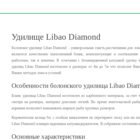
Удилище Libao Diamond
Болонское удилище Libao Diamond - универсальная снасть рассчитанная для л
являются качественно выполненный бланк, комплектующие и соотношение ц
рыболовы, так и новички. В сочетании с безынерционной катушкой удочку м
удилищ Libao Diamond изготовлен в размерах от 4м до 7м что позволит Вам
Ваших методов лова и условий.
Особенности болонского удилища Libao Dia
Бланк удилища Libao Diamond изготовлен из карбонового материала, за счет ч
смотря на размеры, материал довольно легкий. Во время многочасовой рыбал
вершина позволяет вываживать мирную рыбу крупных размеров.
Керамические кольца Sic с особым напылением не перетирают леску или же шн
Libao Diamond оснащен надежным катушкодержателем. В собранном состоянии 
Основные характеристики