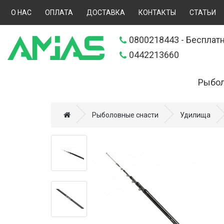
О НАС
ОПЛАТА
ДОСТАВКА
КОНТАКТЫ
СТАТЬИ
0800218443
- Бесплатн
0442213660
Рыбол
Искусственн
Рыболовные снасти
Удилища
Прикормки (
Удилища (70
Катушки (57
Леска, шнур
Снаряжение