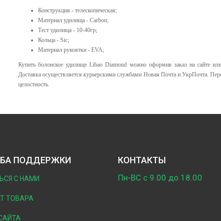
Конструкция - телескопическая;
Материал удилища - Carbon;
Тест удилища - 10-40гр;
Кольца - Sic;
Материал рукоятки - EVA;
Купить болонское удилище Libao Diamond можно оформив заказ на сайте или
Доставка осуществляется курьерскими службами Новая Почта и УкрПочта. Пере
целостность.
БА ПОДДЕРЖКИ
КОНТАКТЫ
Пн-ВС с 9.00 до 18.00
ЬСЯ С НАМИ
Т ТОВАРА
САЙТА