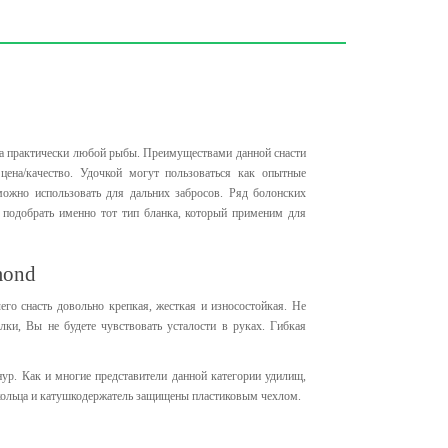
ова практически любой рыбы. Преимуществами данной снасти
ена/качество. Удочкой могут пользоваться как опытные
ожно использовать для дальних забросов. Ряд болонских
 подобрать именно тот тип бланка, который применим для
mond
его снасть довольно крепкая, жесткая и износостойкая. Не
ки, Вы не будете чувствовать усталости в руках. Гибкая
ур. Как и многие представители данной категории удилищ,
кольца и катушкодержатель защищены пластиковым чехлом.