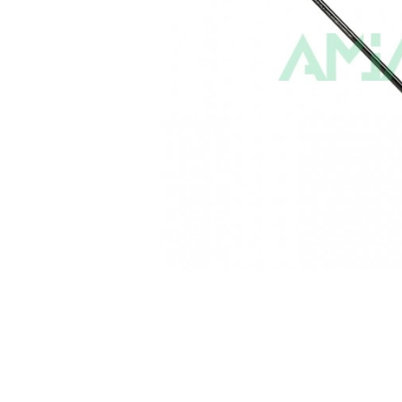
Корма и наж
Рыболовные 
Зимние снас