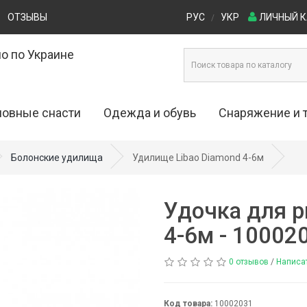
ОТЗЫВЫ
РУС
УКР
ЛИЧНЫЙ 
/
о по Украине
овные снасти
Одежда и обувь
Снаряжение и 
ые приманки (0)
Одежда для рыбалки и охоты (29)
Кресла и стулья (4)
Болонские удилища
Удилище Libao Diamond 4-6м
0)
Обувь для рыбалки и охоты (53)
Лодки (16)
Удочка для р
)
Палатки (27)
4-6м - 10002
)
Рюкзаки (7)
0 отзывов
/
Написа
ы (20)
Столы туристические (
Код товара:
10002031
 (69)